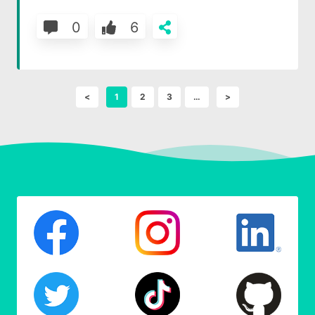
0
6
<
1
2
3
…
>